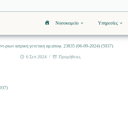
Νοσοκομείο
Υπηρεσίες
Αρχική
τ-ριων ιατρικη γενετικη αρ.αποφ. 23835 (06-09-2024) (5937)
6 Σεπ 2024
Προμήθειες
937)