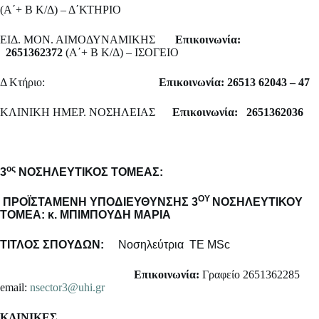
(Α΄+ Β Κ/Δ) – Δ΄ΚΤΗΡΙΟ
ΕΙΔ. ΜΟΝ. ΑΙΜΟΔΥΝΑΜΙΚΗΣ
Επικοινωνία:
2651362372
(Α΄+ Β Κ/Δ) – ΙΣΟΓΕΙΟ
Δ Κτήριο:
Επικοινωνία: 26513 62043 – 47
ΚΛΙΝΙΚΗ ΗΜΕΡ. ΝΟΣΗΛΕΙΑΣ
Επικοινωνία: 2651362036
ος
3
NO
ΣΗΛΕΥΤΙΚΟΣ ΤΟΜΕΑΣ:
ΟΥ
ΠΡΟΪΣΤΑΜΕΝΗ ΥΠΟΔΙΕΥΘΥΝΣΗΣ 3
ΝΟΣΗΛΕΥΤΙΚΟΥ
ΤΟΜΕΑ: κ. ΜΠΙΜΠΟΥΔΗ ΜΑΡΙΑ
ΤΙΤΛΟΣ ΣΠΟΥΔΩΝ:
Νοσηλεύτρια ΤΕ MSc
Επικοινωνία:
Γραφείο 2651362285
email:
nsector3@uhi.gr
ΚΛΙΝΙΚΕΣ