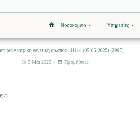
Νοσοκομείο
Υπηρεσίες
Αρχική
ντ-ριων ιατρικη γενετικη αρ.αποφ. 11114 (05-05-2025) (2997)
5 Μάι 2025
Προμήθειες
997)