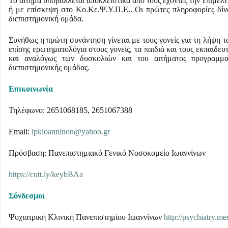
Το αίτημα υποβάλλεται αποκλειστικά από τους έχοντες την επιμέλ
ή με επίσκεψη στο Κο.Κε.Ψ.Υ.Π.Ε.. Οι πρώτες πληροφορίες δίνο
διεπιστημονική ομάδα.
Συνήθως η πρώτη συνάντηση γίνεται με τους γονείς για τη λήψη το
επίσης ερωτηματολόγια στους γονείς, τα παιδιά και τους εκπαιδευ
και αναλόγως των δυσκολιών και του αιτήματος προγραμματ
διεπιστημονικής ομάδας.
Επικοινωνία
Τηλέφωνο: 2651068185, 2651067388
Email:
ipkioanninon@yahoo.gr
Πρόσβαση: Πανεπιστημιακό Γενικό Νοσοκομείο Ιωαννίνων
https://cutt.ly/keybBAa
Σύνδεσμοι
Ψυχιατρική Κλινική Πανεπιστημίου Ιωαννίνων
http://psychiatry.me