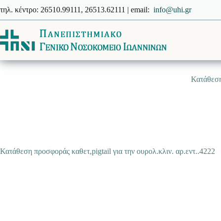
Μετάβαση
τηλ. κέντρο: 26510.99111, 26513.62111 | email:
info@uhi.gr
στο
περιεχόμενο
Κατάθεση 
Κατάθεση προσφοράς καθετ,pigtail για την ουρολ.κλιν. αρ.εντ..4222