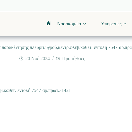
Νοσοκομείο
Υπηρεσίες
Αρχική
 παρακέντησης πλευριτ.υγρού,κεντρ.φλεβ.καθετ.-εντολή 7547-αρ.πρ
20 Νοέ 2024
Προμήθειες
β.καθετ.-εντολή 7547-αρ.πρωτ.31421