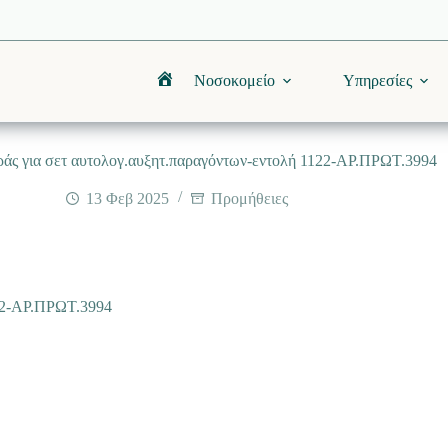
Νοσοκομείο
Υπηρεσίες
Αρχική
άς για σετ αυτολογ.αυξητ.παραγόντων-εντολή 1122-ΑΡ.ΠΡΩΤ.3994
13 Φεβ 2025
Προμήθειες
122-ΑΡ.ΠΡΩΤ.3994