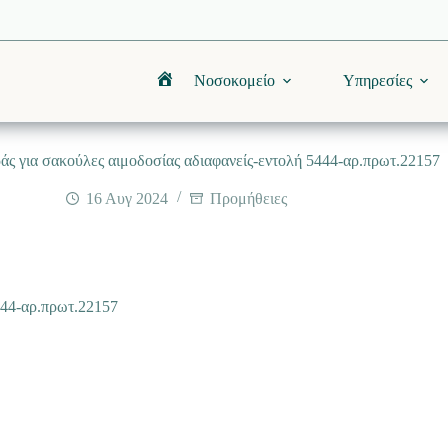
Νοσοκομείο
Υπηρεσίες
Αρχική
ς για σακούλες αιμοδοσίας αδιαφανείς-εντολή 5444-αρ.πρωτ.22157
16 Αυγ 2024
Προμήθειες
444-αρ.πρωτ.22157