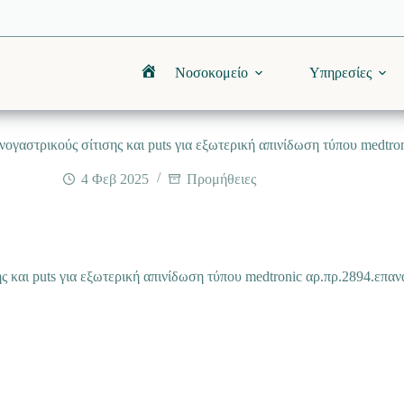
Νοσοκομείο
Υπηρεσίες
Αρχική
ογαστρικούς σίτισης και puts για εξωτερική απινίδωση τύπου medtro
4 Φεβ 2025
Προμήθειες
 και puts για εξωτερική απινίδωση τύπου medtronic αρ.πρ.2894.επαν