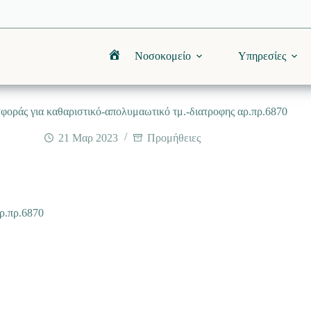
Νοσοκομείο
Υπηρεσίες
Αρχική
οράς για καθαριστικό-απολυμαωτικό τμ.-διατροφης αρ.πρ.6870
21 Μαρ 2023
Προμήθειες
ρ.πρ.6870