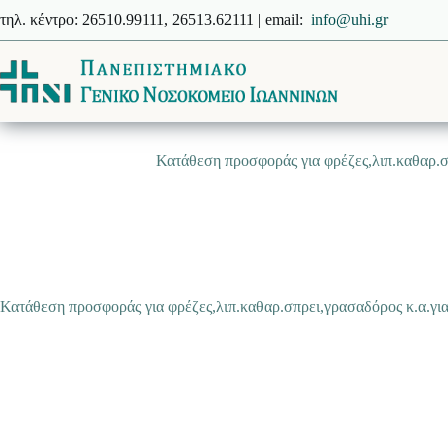
Μετάβαση
τηλ. κέντρο: 26510.99111, 26513.62111 | email:
info@uhi.gr
στο
περιεχόμενο
Κατάθεση προσφοράς για φρέζες,λιπ.καθαρ.σ
Κατάθεση προσφοράς για φρέζες,λιπ.καθαρ.σπρει,γρασαδόρος κ.α.γι