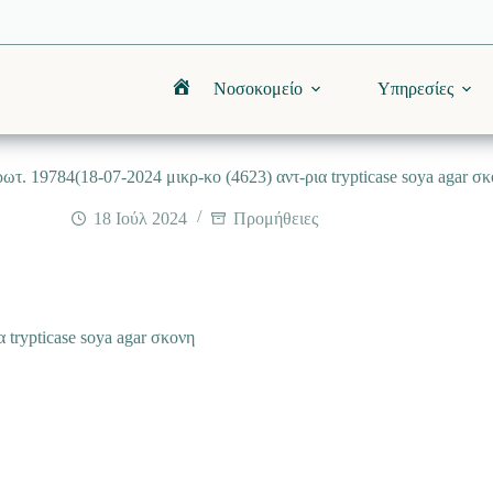
Νοσοκομείο
Υπηρεσίες
Αρχική
ωτ. 19784(18-07-2024 μικρ-κο (4623) αντ-ρια trypticase soya agar σ
18 Ιούλ 2024
Προμήθειες
 trypticase soya agar σκονη