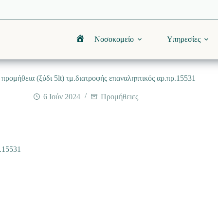
Νοσοκομείο
Υπηρεσίες
Αρχική
προμήθεια (ξύδι 5lt) τμ.διατροφής επαναληπτικός αρ.πρ.15531
6 Ιούν 2024
Προμήθειες
ρ.15531