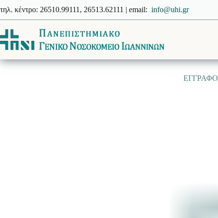
Μετάβαση
τηλ. κέντρο: 26510.99111, 26513.62111 | email:
info@uhi.gr
στο
περιεχόμενο
EΓΓΡΑΦΟ Μ