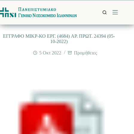
Μετάβαση
στο
περιεχόμενο
EΓΓΡΑΦΟ ΜΙΚΡ-ΚΟ ΕΡΓ. (4684) AΡ. ΠΡΩΤ. 24394 (05-
10-2022)
5 Οκτ 2022
Προμήθειες