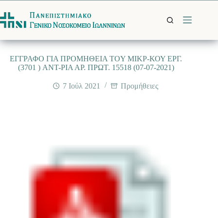
Μετάβαση
στο
περιεχόμενο
EΓΓΡΑΦΟ ΓΙΑ ΠΡΟΜΗΘΕΙΑ ΤΟY ΜΙΚΡ-ΚΟΥ ΕΡΓ.
(3701 ) ANΤ-ΡΙΑ ΑΡ. ΠΡΩΤ. 15518 (07-07-2021)
7 Ιούλ 2021
Προμήθειες