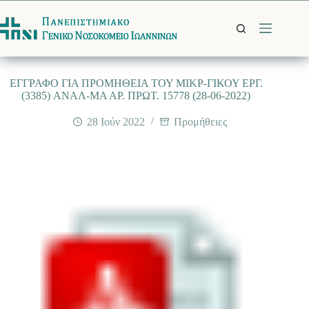
Μετάβαση
στο
περιεχόμενο
EΓΓΡΑΦΟ ΓΙΑ ΠΡΟΜΗΘΕΙΑ ΤΟΥ ΜΙΚΡ-ΓΙΚΟΥ ΕΡΓ.
(3385) ANΑΛ-ΜΑ ΑΡ. ΠΡΩΤ. 15778 (28-06-2022)
28 Ιούν 2022
Προμήθειες