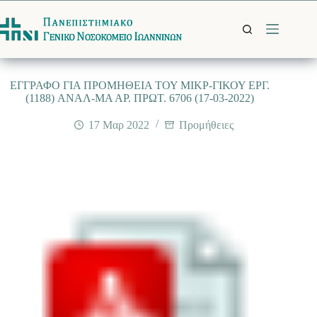
Μετάβαση
στο
περιεχόμενο
EΓΓΡΑΦΟ ΓΙΑ ΠΡΟΜΗΘΕΙΑ ΤΟΥ ΜΙΚΡ-ΓΙΚΟΥ ΕΡΓ.
(1188) ANΑΛ-ΜΑ ΑΡ. ΠΡΩΤ. 6706 (17-03-2022)
17 Μαρ 2022
Προμήθειες