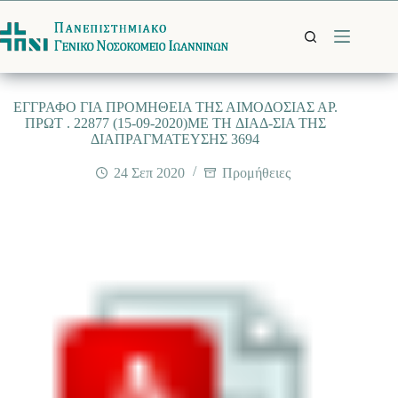
Μετάβαση
στο
περιεχόμενο
EΓΓΡΑΦΟ ΓΙΑ ΠΡΟΜΗΘΕΙΑ ΤΗΣ ΑΙΜΟΔΟΣΙΑΣ ΑΡ.
ΠΡΩΤ . 22877 (15-09-2020)ME TH ΔΙΑΔ-ΣΙΑ ΤΗΣ
ΔΙΑΠΡΑΓΜΑΤΕΥΣΗΣ 3694
24 Σεπ 2020
Προμήθειες