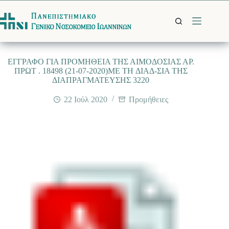
Μετάβαση
στο
περιεχόμενο
EΓΓΡΑΦΟ ΓΙΑ ΠΡΟΜΗΘΕΙΑ ΤΗΣ ΑΙΜΟΔΟΣΙΑΣ ΑΡ.
ΠΡΩΤ . 18498 (21-07-2020)ME TH ΔΙΑΔ-ΣΙΑ ΤΗΣ
ΔΙΑΠΡΑΓΜΑΤΕΥΣΗΣ 3220
22 Ιούλ 2020
Προμήθειες