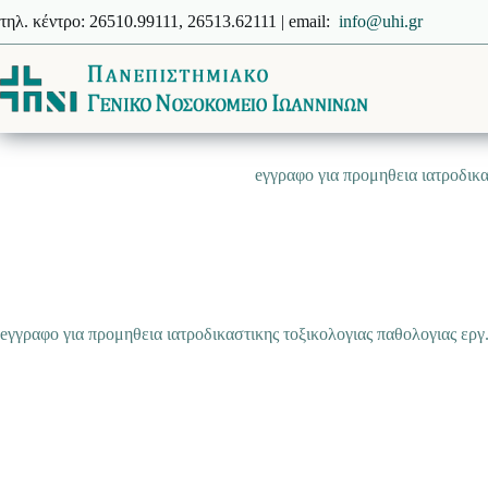
Μετάβαση
τηλ. κέντρο: 26510.99111, 26513.62111 | email:
info@uhi.gr
στο
περιεχόμενο
eγγραφο για προμηθεια ιατροδικα
eγγραφο για προμηθεια ιατροδικαστικης τοξικολογιας παθολογιας εργ.