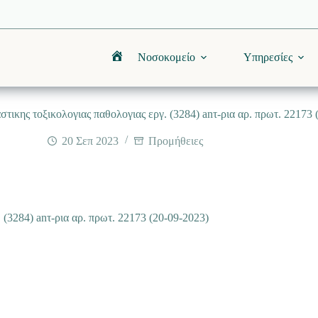
Νοσοκομείο
Υπηρεσίες
Αρχική
στικης τοξικολογιας παθολογιας εργ. (3284) anτ-ρια αρ. πρωτ. 22173 
20 Σεπ 2023
Προμήθειες
 (3284) anτ-ρια αρ. πρωτ. 22173 (20-09-2023)