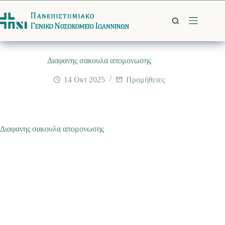
Μετάβαση
στο
περιεχόμενο
Διαφανης σακουλα απομονωσης
14 Οκτ 2025
Προμήθειες
Διαφανης σακουλα απομονωσης