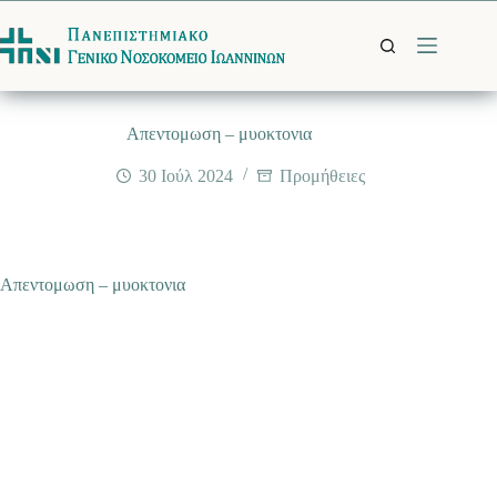
Μετάβαση
στο
περιεχόμενο
Απεντομωση – μυοκτονια
30 Ιούλ 2024
Προμήθειες
Απεντομωση – μυοκτονια