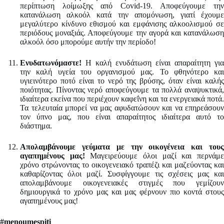
περίπτωση λοίμωξης από Covid-19. Αποφεύγουμε την
κατανάλωση αλκοόλ κατά την απομόνωση, γιατί έχουμε
μεγαλύτερο κίνδυνο εθισμού και εμφάνισης αλκοολισμού σε
περιόδους μοναξιάς. Αποφεύγουμε την αγορά και κατανάλωση
αλκοόλ όσο μπορούμε αυτήν την περίοδο!
Ενυδατωνόμαστε!
Η καλή ενυδάτωση είναι απαραίτητη για
την καλή υγεία του οργανισμού μας. Το φθηνότερο και
υγιεινότερο ποτό είναι το νερό της βρύσης, όταν είναι καλής
ποιότητας. Πίνοντας νερό αποφεύγουμε τα πολλά αναψυκτικά,
ιδιαίτερα εκείνα που περιέχουν καφεΐνη και τα ενεργειακά ποτά.
Τα τελευταία μπορεί να μας αφυδατώσουν και να επηρεάσουν
τον ύπνο μας, που είναι απαραίτητος ιδιαίτερα αυτό το
διάστημα.
Απολαμβάνουμε γεύματα με την οικογένεια και τους
αγαπημένους μας!
Μαγειρεύουμε όλοι μαζί και περνάμ
χρόνο στρώνοντας το οικογενειακό τραπέζι και μαζεύοντας και
καθαρίζοντας όλοι μαζί. Συσφίγγουμε τις σχέσεις μας και
απολαμβάνουμε οικογενειακές στιγμές που γεμίζουν
δημιουργικά το χρόνο μας και μας φέρνουν πιο κοντά στους
αγαπημένους μας!
#
menoumespiti