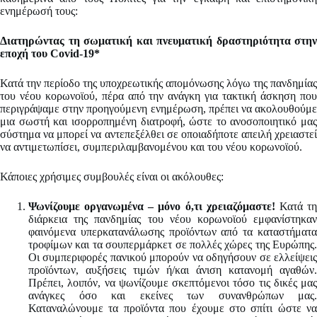
ενημέρωσή τους:
Διατηρώντας τη σωματική και πνευματική δραστηριότητα στην
εποχή του
Covid
-19*
Κατά την περίοδο της υποχρεωτικής απομόνωσης λόγω της πανδημίας
του νέου κορωνοϊού, πέρα από την ανάγκη για τακτική άσκηση που
περιγράψαμε στην προηγούμενη ενημέρωση, πρέπει να ακολουθούμε
μια σωστή και ισορροπημένη διατροφή, ώστε το ανοσοποιητικό μας
σύστημα να μπορεί να αντεπεξέλθει σε οποιαδήποτε απειλή χρειαστεί
να αντιμετωπίσει, συμπεριλαμβανομένου και του νέου κορωνοϊού.
Κάποιες χρήσιμες συμβουλές είναι οι ακόλουθες:
Ψωνίζουμε οργανωμένα – μόνο ό,τι χρειαζόμαστε!
Κατά τ
διάρκεια της πανδημίας του νέου κορωνοϊού εμφανίστηκαν
φαινόμενα υπερκατανάλωσης προϊόντων από τα καταστήματα
τροφίμων και τα σουπερμάρκετ σε πολλές χώρες της Ευρώπης.
Οι συμπεριφορές πανικού μπορούν να οδηγήσουν σε ελλείψεις
προϊόντων, αυξήσεις τιμών ή/και άνιση κατανομή αγαθών.
Πρέπει, λοιπόν, να ψωνίζουμε σκεπτόμενοι τόσο τις δικές μας
ανάγκες όσο και εκείνες των συνανθρώπων μας.
Καταναλώνουμε τα προϊόντα που έχουμε στο σπίτι ώστε να