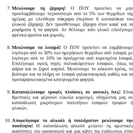
Μειώνουμε τη ζάχαρη!
Ο ΠΟΥ προτείνει να μη
προσλαμβάνουμε περισσότερο από το 5% των θερμίδων της
ημέρας με ελεύθερα σάκχαρα (περίπου 6 κουταλάκια του
γλυκού ζάχαρη). Δεν προσθέτουμε ζάχαρη στον καφέ και τα
ροφήματα ή τα φαγητά. Αν θέλουμε κάτι γλυκό επιλέγουμε
φρέσκα φρούτα και χυμούς.
Μειώνουμε τα λιπαρά!
Ο ΠΟΥ προτείνει να λαμβάνουμ
λιγότερο από το 30% των ημερήσιων θερμίδων από λιπαρά, με
λιγότερο από το 10% να προέρχεται από κορεσμένα λιπαρά.
Επιλέγουμε υγιείς πηγές πολυακόρεστων λιπαρών, όπως τα
ψάρια και οι ξηροί καρποί. Μειώνουμε το κόκκινο κρέας, το
βούτυρο και τα πλήρη σε λιπαρά γαλακτοκομικά, καθώς και τα
προπαρασκευασμένα κατεψυγμένα φαγητά.
Καταναλώνουμε τροφές πλούσιες σε φυτικές ίνες!
Είναι
θρεπτικές και φέρνουν εύκολα κορεσμό, οδηγώντας μας σε
κατανάλωση μικρότερων ποσοτήτων λιπαρών τροφών ή
γλυκών.
Αποφεύγουμε το αλκοόλ ή τουλάχιστον μειώνουμε την
ποσότητα!
Η κατανάλωση αλκοόλ μειώνει τις αμυντικές
ικανότητες του οργανισμού και μας κάνει πιο ευάλωτους στην