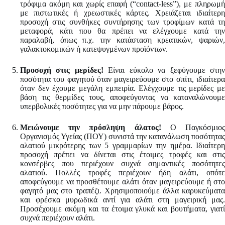
τρόφιμα ακόμη και χωρίς επαφή (“contact-less”), με πληρωμή
με πιστωτικές ή χρεωστικές κάρτες. Χρειάζεται ιδιαίτερη
προσοχή στις συνθήκες συντήρησης των τροφίμων κατά τη
μεταφορά, κάτι που θα πρέπει να ελέγχουμε κατά την
παραλαβή, όπως π.χ. την κατάσταση κρεατικών, ψαριών,
γαλακτοκομικών ή κατεψυγμένων προϊόντων.
Προσοχή στις μερίδες!
Είναι εύκολο να ξεφύγουμε στη
ποσότητα του φαγητού όταν μαγειρεύουμε στο σπίτι, ιδιαίτερα
όταν δεν έχουμε μεγάλη εμπειρία. Ελέγχουμε τις μερίδες με
βάση τις θερμίδες τους, αποφεύγοντας να καταναλώνουμε
υπερβολικές ποσότητες για να μην πάρουμε βάρος.
Μειώνουμε την πρόσληψη άλατος!
Ο Παγκόσμιο
Οργανισμός Υγείας (ΠΟΥ) συνιστά την κατανάλωση ποσότητας
αλατιού μικρότερης των 5 γραμμαρίων την ημέρα. Ιδιαίτερη
προσοχή πρέπει να δίνεται στις έτοιμες τροφές και στις
κονσέρβες που περιέχουν συχνά σημαντικές ποσότητες
αλατιού. Πολλές τροφές περιέχουν ήδη αλάτι, οπότε
αποφεύγουμε να προσθέτουμε αλάτι όταν μαγειρεύουμε ή στο
φαγητό μας στο τραπέζι. Χρησιμοποιούμε άλλα καρυκεύματα
και φρέσκα μυρωδικά αντί για αλάτι στη μαγειρική μας.
Προσέχουμε ακόμη και τα έτοιμα γλυκά και βουτήματα, γιατί
συχνά περιέχουν αλάτι.