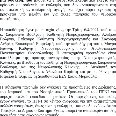
μια συσκευή, που
μπορεί να επιφέρει αποτελεσματικό έλεγχο των
κρίσεων σε ασθενείς με επιληψία, που δεν ανταποκρίνονται στη
φαρμακευτική αντιεπιληπτική αγωγή, και έχει πάρει έγκριση ή
βρίσκεται υπό μελέτη και για άλλες παθήσεις του νευρικού
συστήματος.
Η τοποθέτηση έγινε με επιτυχία χθες, την Τρίτη 6/4/2021, από τους
κ. Σπυρίδωνα Βούλγαρη, Καθηγητή Νευροχειρουργικής, Αλεξίου
Γεώργιο, Επίκουρο Καθηγητή Νευροχειρουργικής και Ζυγούρη
Ανδρέα, Επικουρικό Επιμελητή, υπό την καθοδήγηση του κ Μάγρα
Ιωάννη, Καθηγητή Νευροχειρουργικής του Αριστοτελείου
Πανεπιστημίου Θεσσαλονίκης. Η επιτυχημένη προσπάθεια είναι
αποτέλεσμα της άριστης συνεργασίας της Νευροχειρουργικής
Κλινικής, με Διευθυντή τον Καθηγητή Νευροχειρουργικής Σπυρίδωνα
Βούλγαρη, και της Νευρολογικής Κλινικής, με Διευθυντή τον
Καθηγητή Νευρολογίας κ Αθανάσιο Κυρίτση και με υπεύθυνη του
Ιατρείου Επιληψίας τη Διευθύντρια ΕΣΥ Σοφία Μαρκούλα.
Η σύγχρονη πανδημία δεν ανέκοψε τις προσπάθειες της Διοίκησης,
του Ιατρικού και του Νοσηλευτικού Προσωπικού του ΠΓΝΙ για
παροχή υψηλού επιπέδου υπηρεσιών. Οι παρεχόμενες υπηρεσίες
έχουν αναγάγει το ΠΓΝΙ σε κέντρο αναφοράς για την αντιμετώπιση
πολλών νοσημάτων, όπως είναι η επιληψία, και αποδεικνύουν ότι το
Τριτοβάθμιο Δημόσιο Σύστημα Υγείας μπορεί να ανταποκρίνεται στις
προκλήσεις της σύγχρονης Ιατρικής.