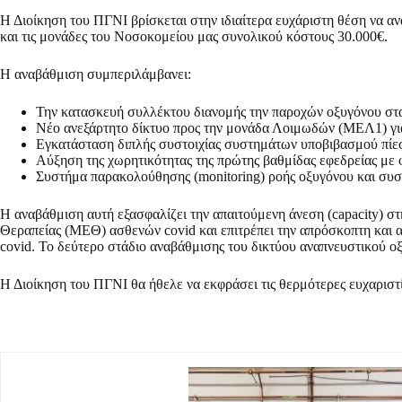
Η Διοίκηση του ΠΓΝΙ βρίσκεται στην ιδιαίτερα ευχάριστη θέση να αν
και τις μονάδες του Νοσοκομείου μας συνολικού κόστους 30.000€.
Η αναβάθμιση συμπεριλάμβανει:
Την κατασκευή συλλέκτου διανομής την παροχών οξυγόνου στ
Νέο ανεξάρτητο δίκτυο προς την μονάδα Λοιμωδών (ΜΕΛ1) για
Εγκατάσταση διπλής συστοιχίας συστημάτων υποβιβασμού πίε
Αύξηση της χωρητικότητας της πρώτης βαθμίδας εφεδρείας με 
Συστήμα παρακολούθησης (monitoring) ροής οξυγόνου και συσ
Η αναβάθμιση αυτή εξασφαλίζει την απαιτούμενη άνεση (capacity) 
Θεραπείας (ΜΕΘ) ασθενών covid και επιτρέπει την απρόσκοπτη και α
covid. Το δεύτερο στάδιο αναβάθμισης του δικτύου αναπνευστικού ο
Η Διοίκηση του ΠΓΝΙ θα ήθελε να εκφράσει τις θερμότερες ευχαριστ