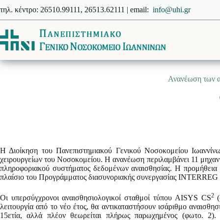
Μετάβαση
τηλ. κέντρο: 26510.99111, 26513.62111 | email:
info@uhi.gr
στο
περιεχόμενο
Ανανέωση των α
Η Διοίκηση του Πανεπιστημιακού Γενικού Νοσοκομείου Ιωαννίνω
χειρουργείων του Νοσοκομείου. Η ανανέωση περιλαμβάνει 11 μηχανή
πληροφοριακού συστήματος δεδομένων αναισθησίας. Η προμήθεια 
πλαίσιο του Προγράμματος διασυνοριακής συνεργασίας INTERREG 
2
Οι υπερσύγχρονοι αναισθησιολογικοί σταθμοί τύπου AISYS CS
(
λειτουργία από το νέο έτος, θα αντικαταστήσουν ισάριθμο αναισθη
15ετία, αλλά πλέον θεωρείται πλήρως παρωχημένος (φωτο. 2).