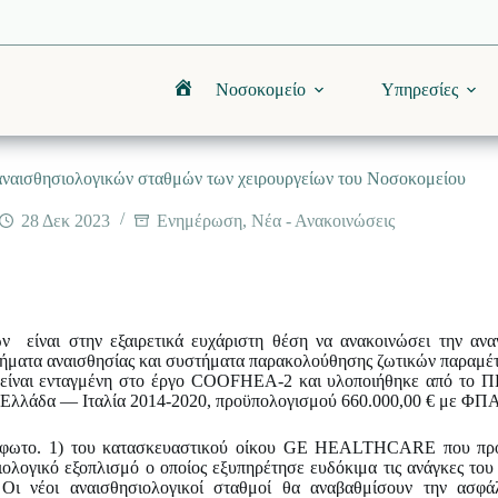
Νοσοκομείο
Υπηρεσίες
Αρχική
ναισθησιολογικών σταθμών των χειρουργείων του Νοσοκομείου
28 Δεκ 2023
Ενημέρωση
,
Νέα - Ανακοινώσεις
ν είναι στην εξαιρετικά ευχάριστη θέση να ανακοινώσει την α
ματα αναισθησίας και συστήματα παρακολούθησης ζωτικών παραμέτρω
είναι ενταγμένη στο έργο COOFHEA-2 και υλοποιήθηκε από το ΠΓ
Ελλάδα — Ιταλία 2014-2020, προϋπολογισμού 660.000,0
0 € με ΦΠΑ
φωτο. 1) του κατασκευαστικού οίκου GE HEALTHCARE που πρόκ
σιολογικό εξοπλισμό ο οποίος εξυπηρέτησε ευδόκιμα τις ανάγκες το
 Οι νέοι αναισθησιολογικοί σταθμοί θα αναβαθμίσουν την ασφ